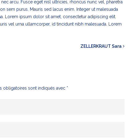
nec arcu. Fusce eget nisl ultricies, rhoncus nunc vel, pharetra
s non sem purus. Mauris sed lacus enim. Integer ut malesuada
na. Lorem ipsum dolor sit amet, consectetur adipiscing elit.
mauris vel urna ullamcorper, id tincidunt nibh malesuada. Lorem
ZELLERKRAUT Sara
 obligatoires sont indiqués avec
*