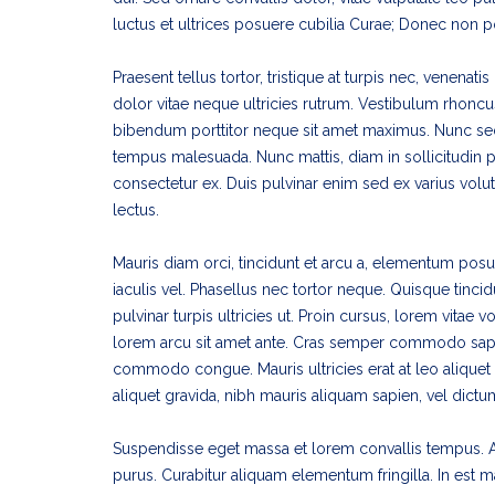
luctus et ultrices posuere cubilia Curae; Donec non p
Praesent tellus tortor, tristique at turpis nec, venenati
dolor vitae neque ultricies rutrum. Vestibulum rhoncus
bibendum porttitor neque sit amet maximus. Nunc sed
tempus malesuada. Nunc mattis, diam in sollicitudin pla
consectetur ex. Duis pulvinar enim sed ex varius volutp
lectus.
Mauris diam orci, tincidunt et arcu a, elementum posue
iaculis vel. Phasellus nec tortor neque. Quisque tinci
pulvinar turpis ultricies ut. Proin cursus, lorem vitae 
lorem arcu sit amet ante. Cras semper commodo sapien,
commodo congue. Mauris ultricies erat at leo aliquet 
aliquet gravida, nibh mauris aliquam sapien, vel dictu
Suspendisse eget massa et lorem convallis tempus. Al
purus. Curabitur aliquam elementum fringilla. In est m