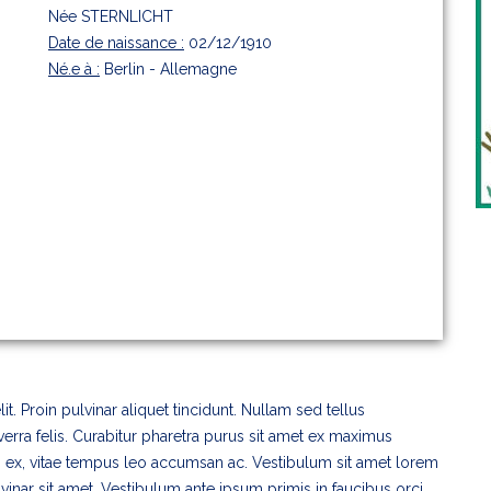
Née STERNLICHT
Date de naissance :
02/12/1910
Né.e à :
Berlin - Allemagne
. Proin pulvinar aliquet tincidunt. Nullam sed tellus
iverra felis. Curabitur pharetra purus sit amet ex maximus
ex, vitae tempus leo accumsan ac. Vestibulum sit amet lorem
lvinar sit amet. Vestibulum ante ipsum primis in faucibus orci