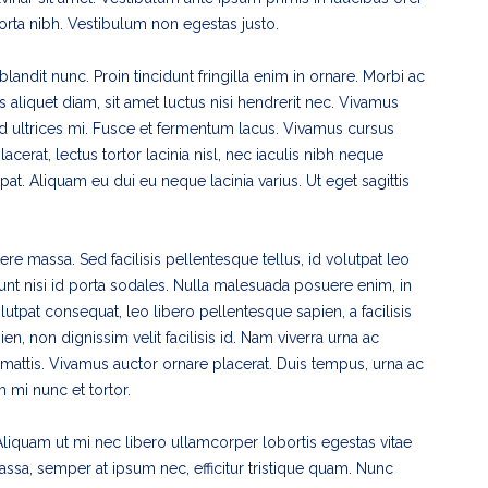
orta nibh. Vestibulum non egestas justo.
s blandit nunc. Proin tincidunt fringilla enim in ornare. Morbi ac
 aliquet diam, sit amet luctus nisi hendrerit nec. Vivamus
 ultrices mi. Fusce et fermentum lacus. Vivamus cursus
cerat, lectus tortor lacinia nisl, nec iaculis nibh neque
at. Aliquam eu dui eu neque lacinia varius. Ut eget sagittis
re massa. Sed facilisis pellentesque tellus, id volutpat leo
dunt nisi id porta sodales. Nulla malesuada posuere enim, in
volutpat consequat, leo libero pellentesque sapien, a facilisis
 non dignissim velit facilisis id. Nam viverra urna ac
mattis. Vivamus auctor ornare placerat. Duis tempus, urna ac
m mi nunc et tortor.
iquam ut mi nec libero ullamcorper lobortis egestas vitae
assa, semper at ipsum nec, efficitur tristique quam. Nunc