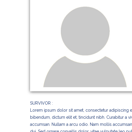
SURVIVOR :
Lorem ipsum dolor sit amet, consectetur adipiscing elit
bibendum, dictum elit et, tincidunt nibh. Curabitur a v
accumsan. Nullam a arcu odio. Nam mollis accumsan 
dui. Sed ornare convallis dolor, vitae vulputate leo pu