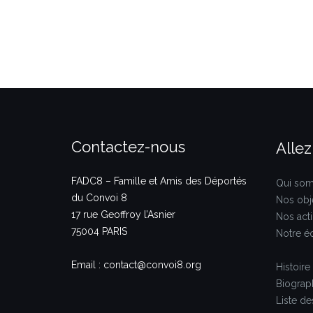
Contactez-nous
Allez
FADC8 – Famille et Amis des Déportés
Qui so
du Convoi 8
Nos obje
17 rue Geoffroy l’Asnier
Nos act
75004 PARIS
Notre é
Email : contact@convoi8.org
Histoire
Biograp
Liste d