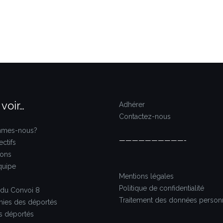
 voir…
Adhérer
Contactez-nous
mmes-nous?
——————————-
ctifs
ions
quipe
Mentions légales
Politique de confidentialité
 du Convoi 8
Traitement des données person
hies des déportés
es déportés